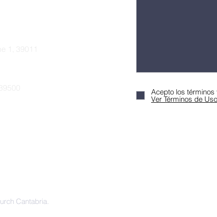
he 1, 39011
 39500
Acepto los términos
Ver Términos de Us
urch Cantabria.