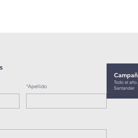
omos
Nuestras Iglesias
Podcast
Eventos
Activi
s
Campañ
Todo el año.
*
Apellido
Santander