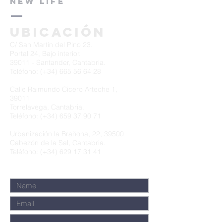
NEW LIFE
Ubicación
C/ San Martín del Pino 23.
Portal 24, Bajo interior.
39011 - Santander, Cantabria.
Teléfono: (+34)
665 56 64 28
Calle Raimundo Cicero Arteche 1,
39011
Torrelavega, Cantabria.
Teléfono: (+34)
659 37 90 71
Urbanización la Brañona, 22, 39500
Cabezón de la Sal, Cantabria.
Teléfono: (+34)
629 17 31 41