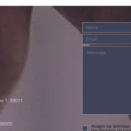
nuestras
Na
sombras
n
he 1, 39011
 39500
Acepto los términos
Ver Términos de Us