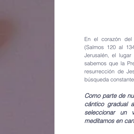
En el corazón del 
(Salmos 120 al 134
Jerusalén, el luga
sabemos que la Pres
resurrección de Je
búsqueda constante 
Como parte de nue
cántico gradual a
seleccionar un v
meditamos en canc