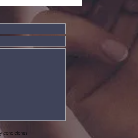
vidades
 y condiciones
o