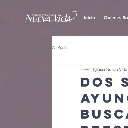
Inicio
Quiénes S
All Posts
Iglesia Nueva Vida
Dos 
ayun
busc