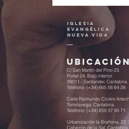
sobre salud
emocional con
el psicólogo
IGLESIA
Josep M. Aragu
EVANGÉLICA
NUEVA VIDA
Ubicació
C/ San Martín del Pino 23.
Portal 24, Bajo interior.
39011 - Santander, Cantabria.
Teléfono: (+34) 665 56 64 28
Calle Raimundo Cicero Artec
Torrelavega, Cantabria.
Teléfono: (+34) 659 37 90 71
Urbanización la Brañona, 22,
Cabezón de la Sal, Cantabria.