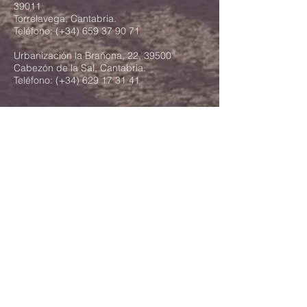
39011
Torrelavega, Cantabria.
Teléfono: (+34)
659 37 90 71
Urbanización la Brañona, 22, 39500
Cabezón de la Sal, Cantabria.
Teléfono: (+34)
629 17 31 41