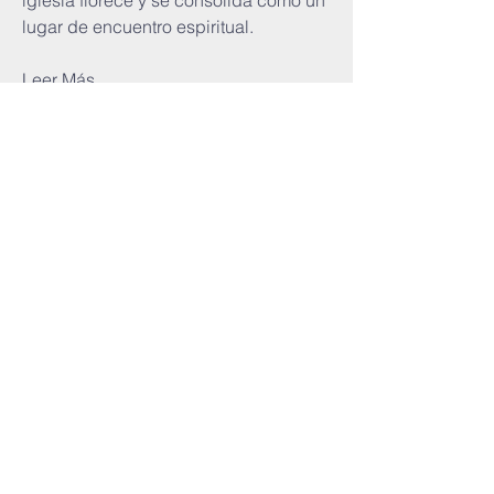
iglesia florece y se consolida como un
lugar de encuentro espiritual.
Leer Más...
IGLESIA
EVANGÉLICA
NUEVA VIDA
Ubicación
C/ San Martín del Pino 23.
Portal 24, Bajo interior.
39011 - Santander, Cantabria.
Teléfono: (+34)
665 56 64 28
Calle Raimundo Cicero Arteche 1,
39011