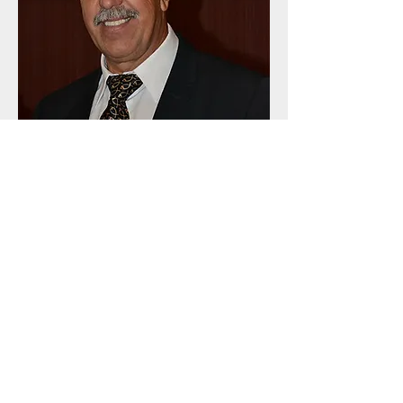
Juan Luis Vicente Baldor
Pastor responsable de las
Asistencia Religiosa Evangélica en
el Centro Penitenciario "El Dueso".
Ordenado pastor el 18 de junio del
2000 en Santander.
Casado con Yolanda Vidal Camus,
tiene dos hijas.
Natural de Cantabria.