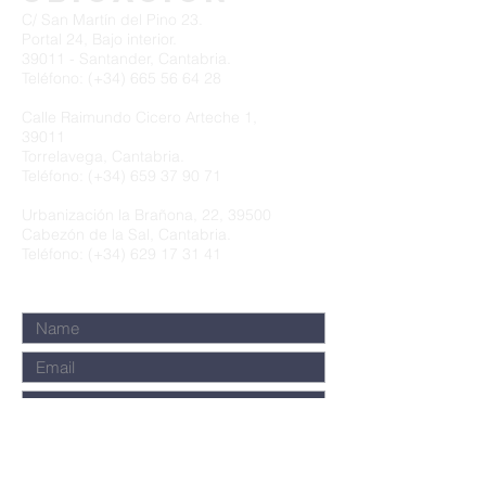
C/ San Martín del Pino 23.
Portal 24, Bajo interior.
39011 - Santander, Cantabria.
Teléfono: (+34)
665 56 64 28
Calle Raimundo Cicero Arteche 1,
39011
Torrelavega, Cantabria.
Teléfono: (+34)
659 37 90 71
Urbanización la Brañona, 22, 39500
Cabezón de la Sal, Cantabria.
Teléfono: (+34)
629 17 31 41