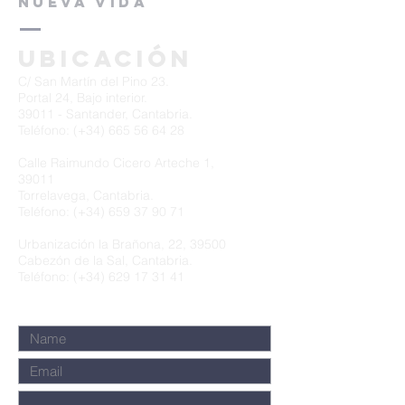
NUEVA VIDA
Ubicación
C/ San Martín del Pino 23.
Portal 24, Bajo interior.
39011 - Santander, Cantabria.
Teléfono: (+34)
665 56 64 28
Calle Raimundo Cicero Arteche 1,
39011
Torrelavega, Cantabria.
Teléfono: (+34)
659 37 90 71
Urbanización la Brañona, 22, 39500
Cabezón de la Sal, Cantabria.
Teléfono: (+34)
629 17 31 41