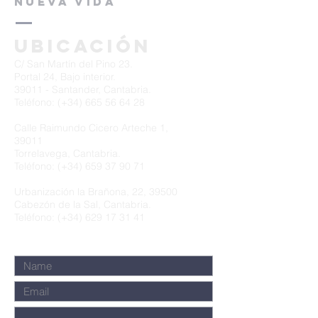
NUEVA VIDA
Ubicación
C/ San Martín del Pino 23.
Portal 24, Bajo interior.
39011 - Santander, Cantabria.
Teléfono: (+34)
665 56 64 28
Calle Raimundo Cicero Arteche 1,
39011
Torrelavega, Cantabria.
Teléfono: (+34)
659 37 90 71
Urbanización la Brañona, 22, 39500
Cabezón de la Sal, Cantabria.
Teléfono: (+34)
629 17 31 41